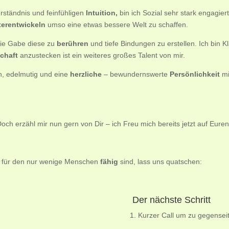
Verständnis und feinfühligen
Intuition,
bin ich Sozial sehr stark engagier
terentwickeln
umso eine etwas bessere Welt zu schaffen.
ie Gabe diese zu
berühren
und tiefe Bindungen zu erstellen. Ich bin Kl
chaft
anzustecken ist ein weiteres großes Talent von mir.
h, edelmutig und eine
herzliche
– bewundernswerte
Persönlichkeit
mi
och erzähl mir nun gern von Dir – ich Freu mich bereits jetzt auf Eure
n für den nur wenige Menschen
fähig
sind, lass uns quatschen:
Der nächste Schritt
1. Kurzer Call um zu gegensei