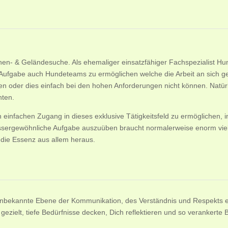
nen- & Geländesuche. Als ehemaliger einsatzfähiger Fachspezialist Hu
e Aufgabe auch Hundeteams zu ermöglichen welche die Arbeit an sich g
n oder dies einfach bei den hohen Anforderungen nicht können. Natürlic
hten.
n einfachen Zugang in dieses exklusive Tätigkeitsfeld zu ermöglichen,
sergewöhnliche Aufgabe auszuüben braucht normalerweise enorm viel Z
’s die Essenz aus allem heraus.
or unbekannte Ebene der Kommunikation, des Verständnis und Respekts
ezielt, tiefe Bedürfnisse decken, Dich reflektieren und so verankerte 